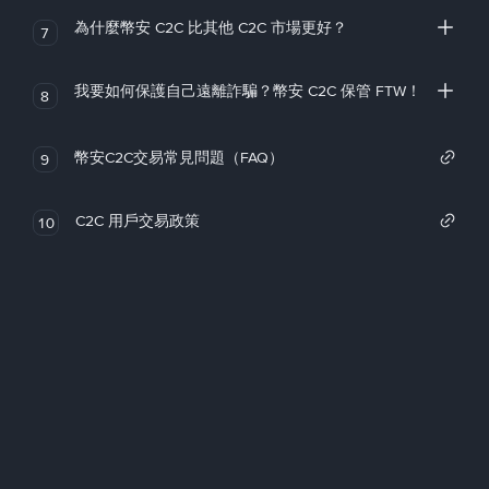
為什麼幣安 C2C 比其他 C2C 市場更好？
7
我要如何保護自己遠離詐騙？幣安 C2C 保管 FTW！
8
幣安C2C交易常見問題（FAQ）
9
C2C 用戶交易政策
10