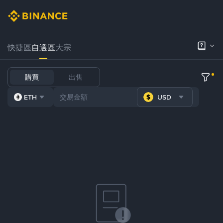
快捷區
自選區
大宗
購買
出售
ETH
USD