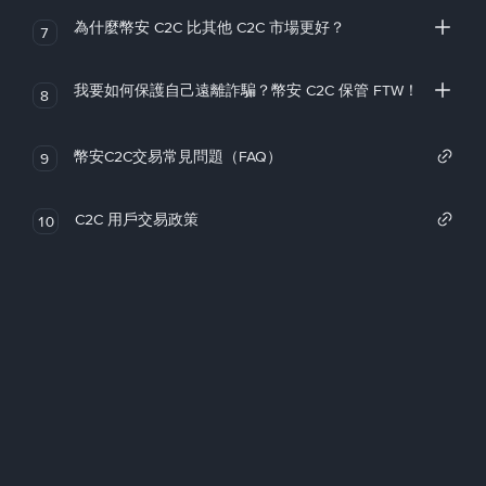
為什麼幣安 C2C 比其他 C2C 市場更好？
7
我要如何保護自己遠離詐騙？幣安 C2C 保管 FTW！
8
幣安C2C交易常見問題（FAQ）
9
C2C 用戶交易政策
10