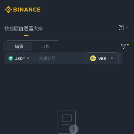
快捷區
自選區
大宗
購買
出售
USDT
VES