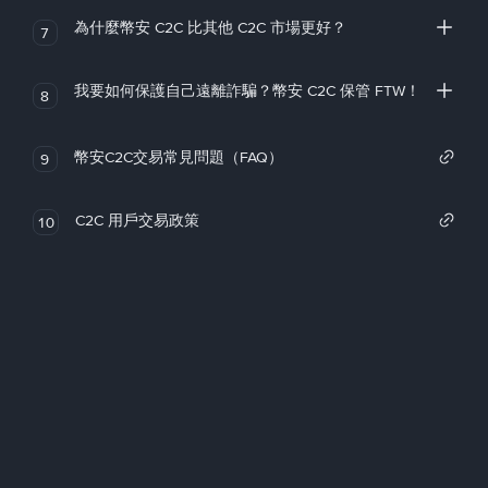
為什麼幣安 C2C 比其他 C2C 市場更好？
7
我要如何保護自己遠離詐騙？幣安 C2C 保管 FTW！
8
幣安C2C交易常見問題（FAQ）
9
C2C 用戶交易政策
10