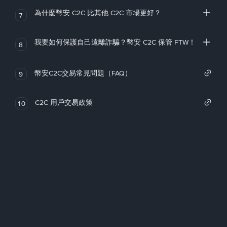
為什麼幣安 C2C 比其他 C2C 市場更好？
7
我要如何保護自己遠離詐騙？幣安 C2C 保管 FTW！
8
幣安C2C交易常見問題（FAQ）
9
C2C 用戶交易政策
10