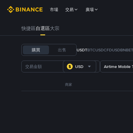
市場
交易
廣場
快捷區
自選區
大宗
購買
出售
USDT
BTC
USDC
FDUSD
BNB
E
USD
Airtime Mobile
商家