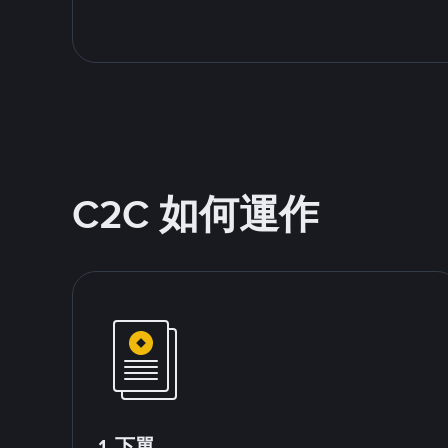
C2C 如何運作
1.下單