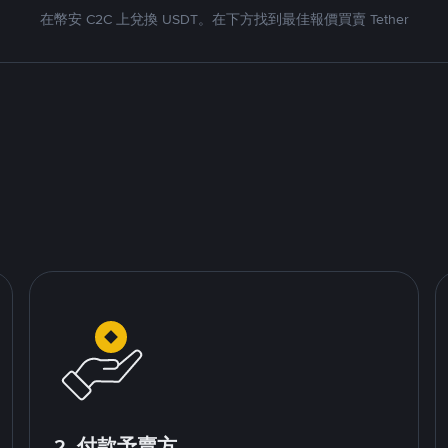
在幣安 C2C 上兌換 USDT。在下方找到最佳報價買賣 Tether
2. 付款予賣方