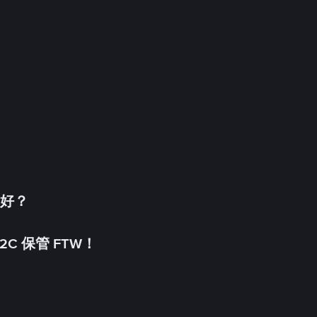
更好？
C 保管 FTW！