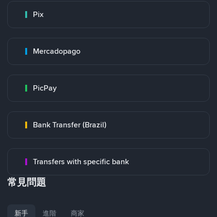
Pix
Mercadopago
PicPay
Bank Transfer (Brazil)
Transfers with specific bank
常見問題
新手
進階
商家