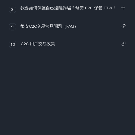
我要如何保護自己遠離詐騙？幣安 C2C 保管 FTW！
8
幣安C2C交易常見問題（FAQ）
9
C2C 用戶交易政策
10