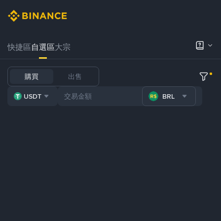
快捷區
自選區
大宗
購買
出售
USDT
BRL