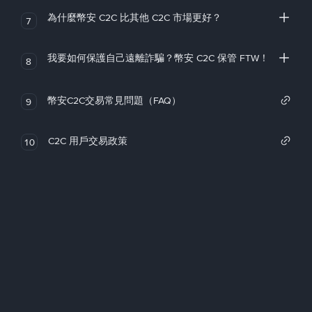
為什麼幣安 C2C 比其他 C2C 市場更好？
7
我要如何保護自己遠離詐騙？幣安 C2C 保管 FTW！
8
幣安C2C交易常見問題（FAQ）
9
C2C 用戶交易政策
10