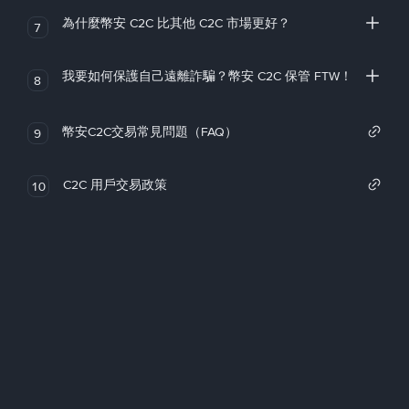
為什麼幣安 C2C 比其他 C2C 市場更好？
7
我要如何保護自己遠離詐騙？幣安 C2C 保管 FTW！
8
幣安C2C交易常見問題（FAQ）
9
C2C 用戶交易政策
10