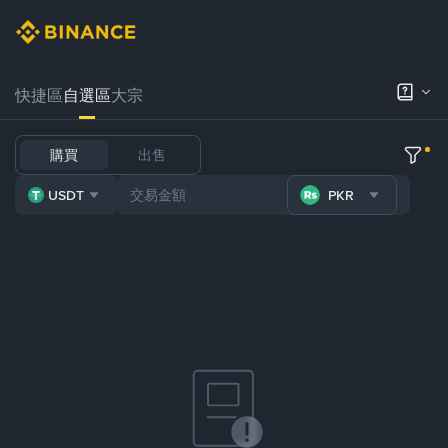
快捷區
自選區
大宗
購買
出售
USDT
PKR