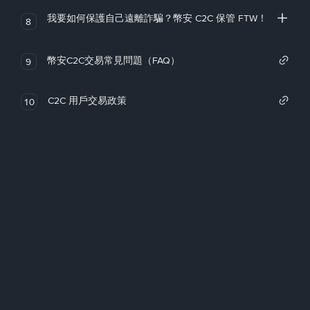
我要如何保護自己遠離詐騙？幣安 C2C 保管 FTW！
8
幣安C2C交易常見問題（FAQ）
9
C2C 用戶交易政策
10