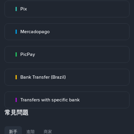
Pix
Mercadopago
PicPay
Bank Transfer (Brazil)
Transfers with specific bank
常見問題
新手
進階
商家