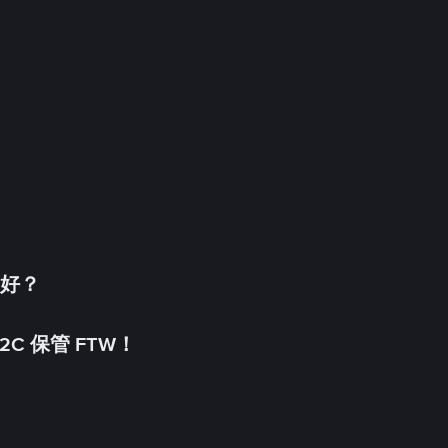
更好？
C 保管 FTW！