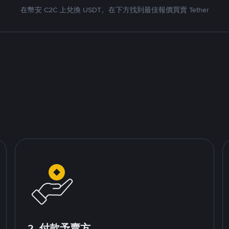
在幣安 C2C 上兌換 USDT。在下方找到最佳報價買賣 Tether
2. 付款予賣方