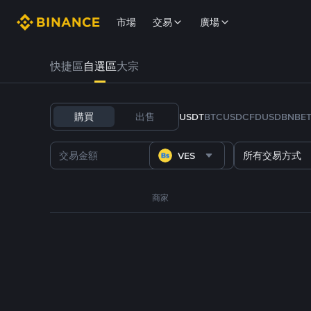
市場
交易
廣場
快捷區
自選區
大宗
購買
出售
USDT
BTC
USDC
FDUSD
BNB
E
VES
所有交易方式
商家