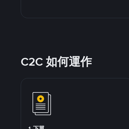
C2C 如何運作
1.下單