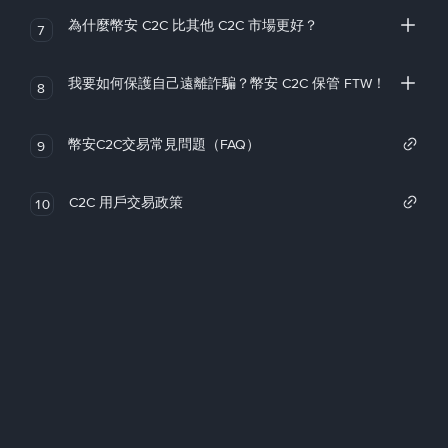
為什麼幣安 C2C 比其他 C2C 市場更好？
7
我要如何保護自己遠離詐騙？幣安 C2C 保管 FTW！
8
幣安C2C交易常見問題（FAQ）
9
C2C 用戶交易政策
10