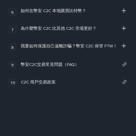
如何在幣安 C2C 本地購買比特幣？
6
為什麼幣安 C2C 比其他 C2C 市場更好？
7
我要如何保護自己遠離詐騙？幣安 C2C 保管 FTW！
8
幣安C2C交易常見問題（FAQ）
9
C2C 用戶交易政策
10