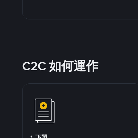
C2C 如何運作
1.下單