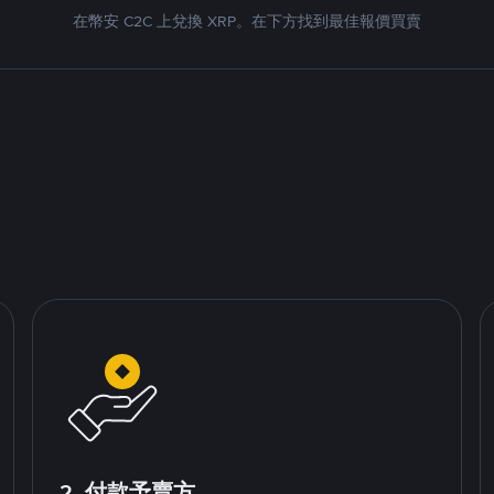
在幣安 C2C 上兌換 XRP。在下方找到最佳報價買賣
2. 付款予賣方