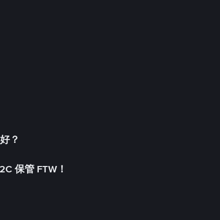
更好？
C 保管 FTW！