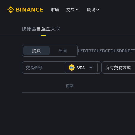
市場
交易
廣場
快捷區
自選區
大宗
購買
出售
USDT
BTC
USDC
FDUSD
BNB
E
VES
所有交易方式
商家