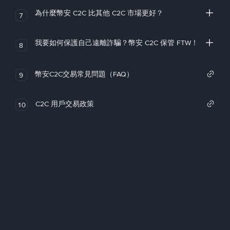
為什麼幣安 C2C 比其他 C2C 市場更好？
7
我要如何保護自己遠離詐騙？幣安 C2C 保管 FTW！
8
幣安C2C交易常見問題（FAQ）
9
C2C 用戶交易政策
10