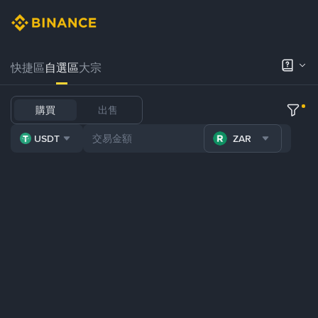
快捷區
自選區
大宗
購買
出售
USDT
ZAR