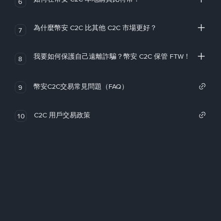
6
為什麼幣安 C2C 比其他 C2C 市場更好？
7
我要如何保護自己遠離詐騙？幣安 C2C 保管 FTW！
8
幣安C2C交易常見問題（FAQ）
9
C2C 用戶交易政策
10