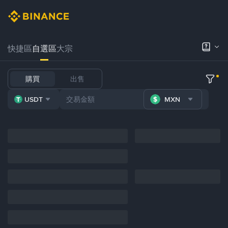
快捷區
自選區
大宗
購買
出售
USDT
MXN