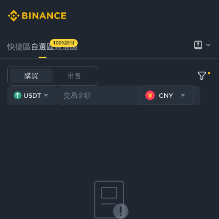
100%賠付
快捷區
自選區
嚴選區
購買
出售
USDT
CNY