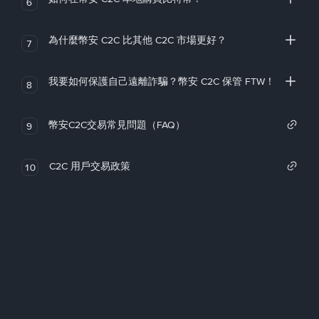
6
為什麼幣安 C2C 比其他 C2C 市場更好？
7
我要如何保護自己遠離詐騙？幣安 C2C 保管 FTW！
8
幣安C2C交易常見問題（FAQ）
9
C2C 用戶交易政策
10