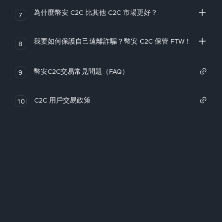
為什麼幣安 C2C 比其他 C2C 市場更好？
7
我要如何保護自己遠離詐騙？幣安 C2C 保管 FTW！
8
幣安C2C交易常見問題（FAQ）
9
C2C 用戶交易政策
10