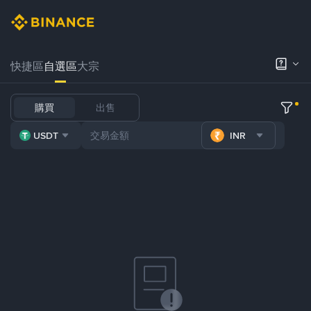
快捷區
自選區
大宗
購買
出售
USDT
INR