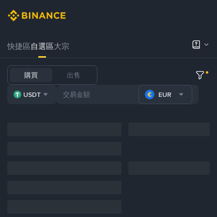
快捷區
自選區
大宗
購買
出售
USDT
EUR