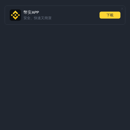
幣安APP
下載
安全、快速又簡潔
關於我們
產品
業務
學習
服務