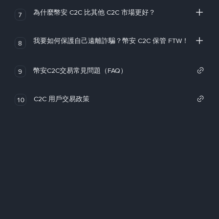
為什麼幣安 C2C 比其他 C2C 市場更好？
7
我要如何保護自己遠離詐騙？幣安 C2C 保管 FTW！
8
幣安C2C交易常見問題（FAQ）
9
C2C 用戶交易政策
10