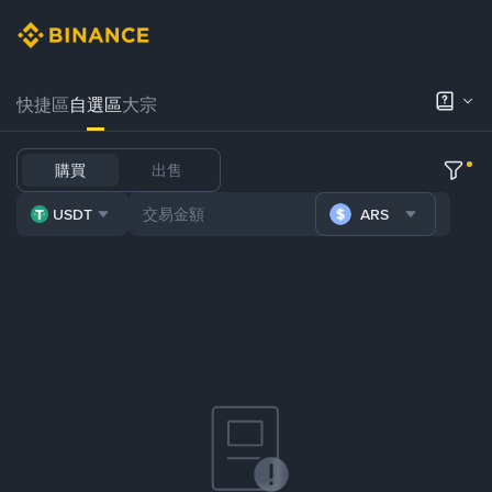
快捷區
自選區
大宗
購買
出售
USDT
ARS