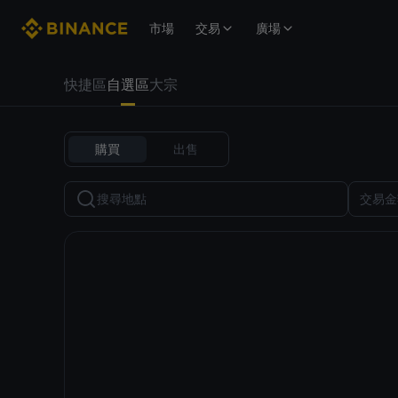
市場
交易
廣場
快捷區
自選區
大宗
購買
出售