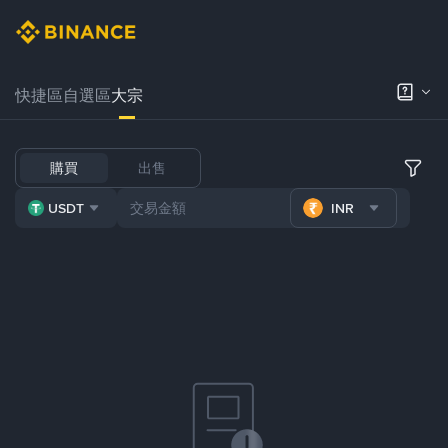
快捷區
自選區
大宗
購買
出售
USDT
INR