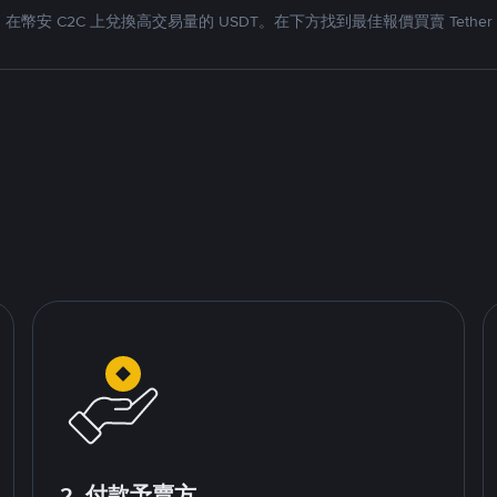
在幣安 C2C 上兌換高交易量的 USDT。在下方找到最佳報價買賣 Tether
2. 付款予賣方