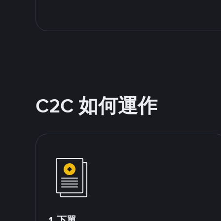
C2C 如何運作
1.下單