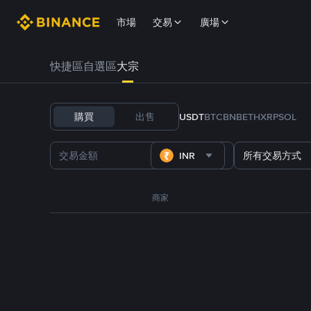
市場
交易
廣場
快捷區
自選區
大宗
購買
出售
USDT
BTC
BNB
ETH
XRP
SOL
INR
所有交易方式
商家