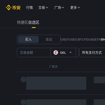
行情
交易
广场
更多
快捷区
自选区
买入
卖出
USDT
USDC
BTC
FDUSD
ETH
B
GEL
所有支付方式
广告方