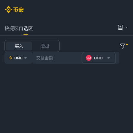
快捷区
自选区
买入
卖出
BNB
BHD