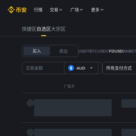
行情
交易
广场
更多
快捷区
自选区
大宗区
买入
卖出
USDT
BTC
USDC
FDUSD
BNB
E
AUD
所有支付方式
广告方