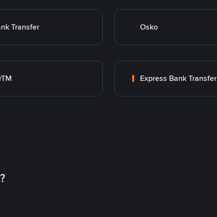
nk Transfer
Osko
rTM
Express Bank Transfer
币？