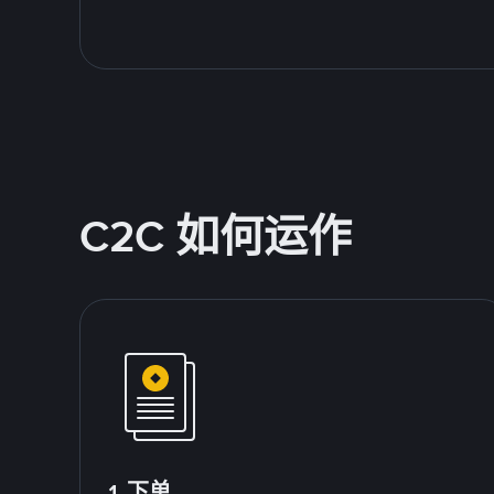
C2C 如何运作
1.下单