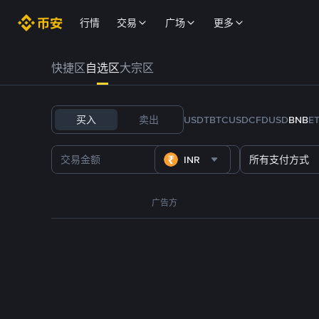
行情
交易
广场
更多
快捷区
自选区
大宗区
买入
卖出
USDT
BTC
USDC
FDUSD
BNB
E
INR
所有支付方式
广告方