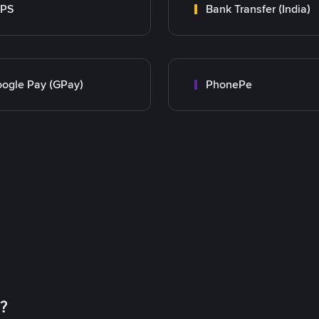
MPS
Bank Transfer (India)
ogle Pay (GPay)
PhonePe
币？