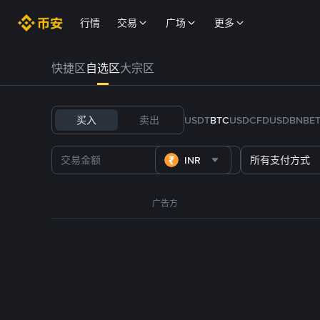
行情
交易
广场
更多
快捷区
自选区
大宗区
买入
卖出
USDT
BTC
USDC
FDUSD
BNB
E
INR
所有支付方式
广告方