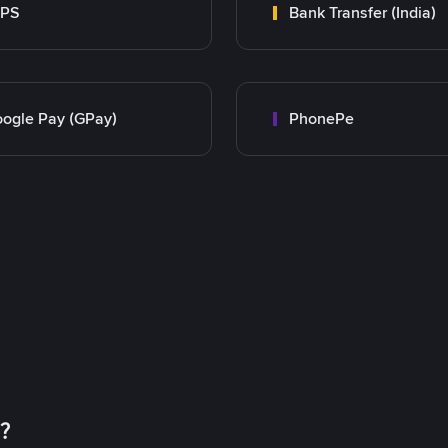
MPS
Bank Transfer (India)
ogle Pay (GPay)
PhonePe
币？