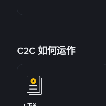
C2C 如何运作
1.下单