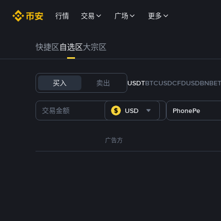
行情
交易
广场
更多
快捷区
自选区
大宗区
买入
卖出
USDT
BTC
USDC
FDUSD
BNB
E
USD
PhonePe
广告方