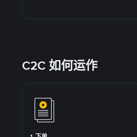
C2C 如何运作
1.下单