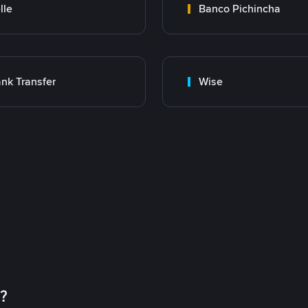
lle
Banco Pichincha
nk Transfer
Wise
币？