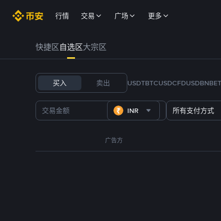
行情
交易
广场
更多
快捷区
自选区
大宗区
买入
卖出
USDT
BTC
USDC
FDUSD
BNB
E
INR
所有支付方式
广告方