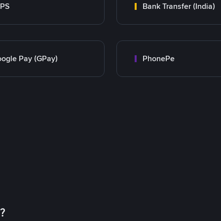
MPS
Bank Transfer (India)
ogle Pay (GPay)
PhonePe
币？