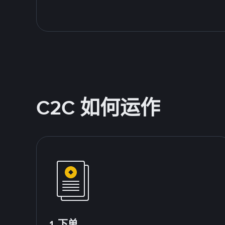
C2C 如何运作
1.下单