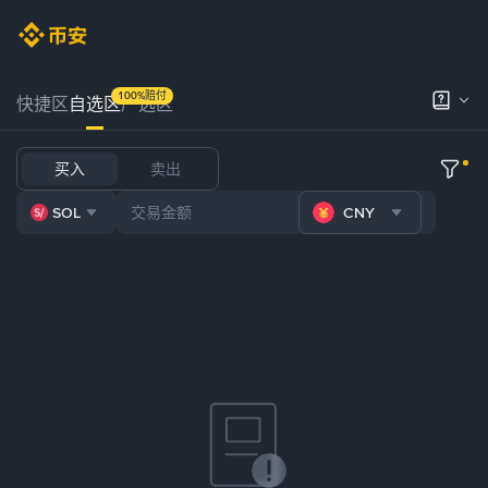
100%赔付
快捷区
自选区
严选区
买入
卖出
SOL
CNY