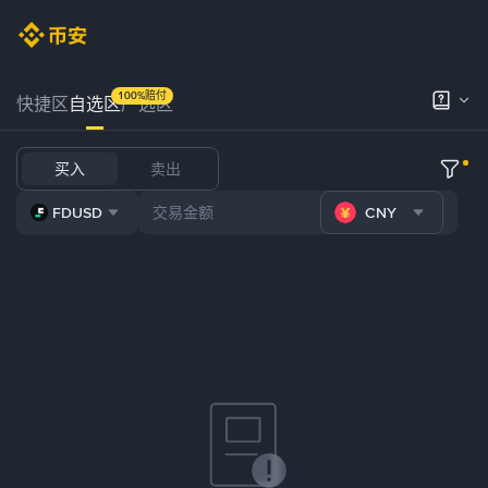
100%赔付
快捷区
自选区
严选区
买入
卖出
FDUSD
CNY