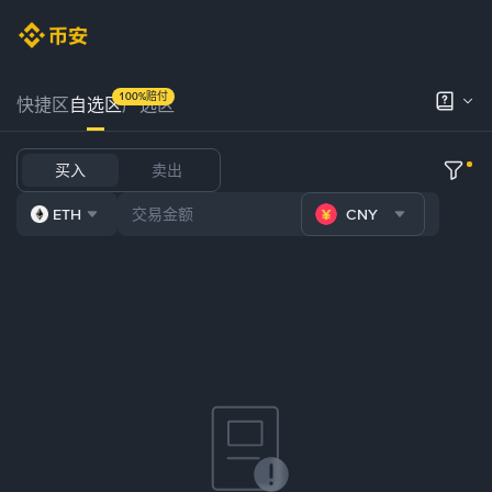
100%赔付
快捷区
自选区
严选区
买入
卖出
ETH
CNY