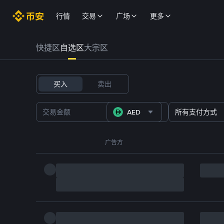
行情
交易
广场
更多
快捷区
自选区
大宗区
买入
卖出
AED
所有支付方式
广告方