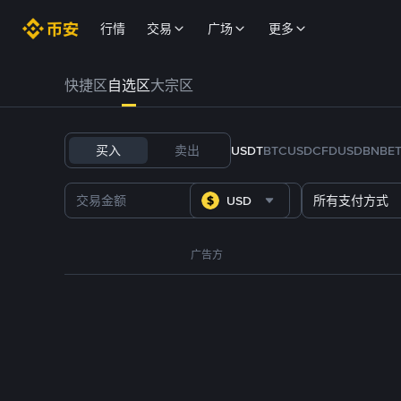
行情
交易
广场
更多
快捷区
自选区
大宗区
买入
卖出
USDT
BTC
USDC
FDUSD
BNB
E
USD
所有支付方式
广告方