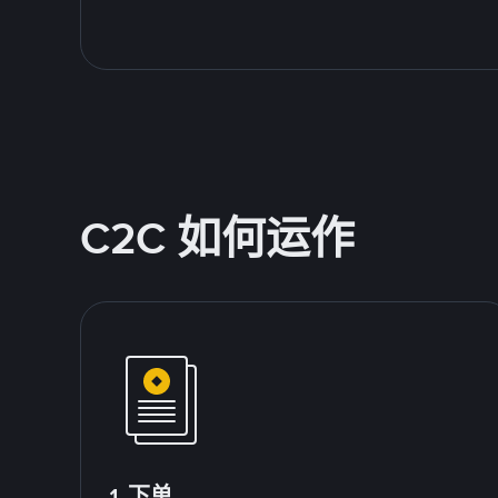
C2C 如何运作
1.下单