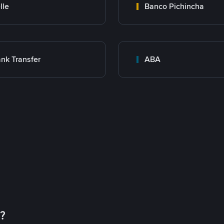
lle
Banco Pichincha
nk Transfer
ABA
币？