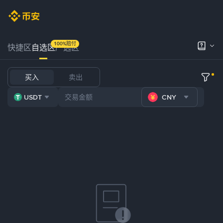
100%赔付
快捷区
自选区
严选区
买入
卖出
USDT
CNY