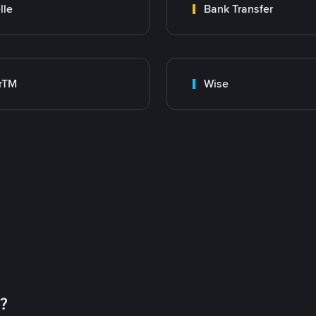
lle
Bank Transfer
rTM
Wise
币？