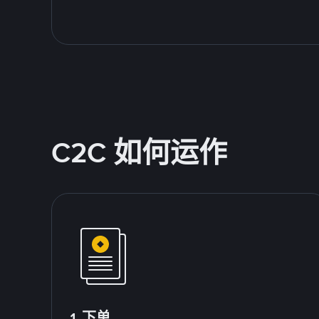
C2C 如何运作
1.下单