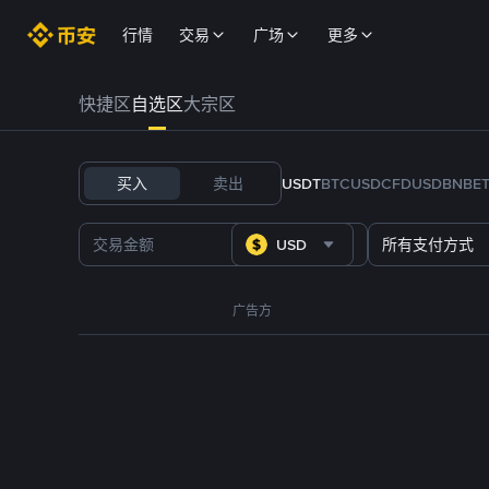
行情
交易
广场
更多
快捷区
自选区
大宗区
买入
卖出
USDT
BTC
USDC
FDUSD
BNB
E
USD
所有支付方式
广告方