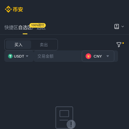
100%赔付
快捷区
自选区
严选区
买入
卖出
USDT
CNY