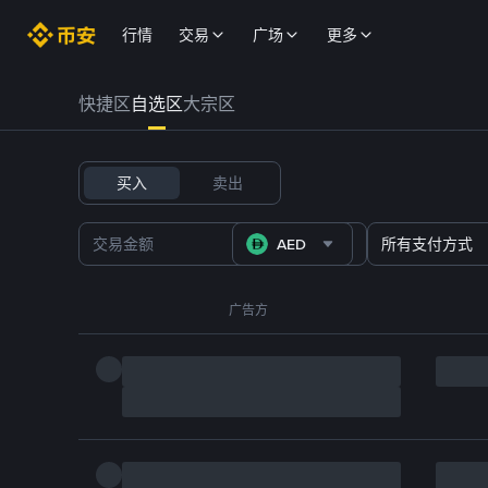
行情
交易
广场
更多
快捷区
自选区
大宗区
买入
卖出
AED
所有支付方式
广告方