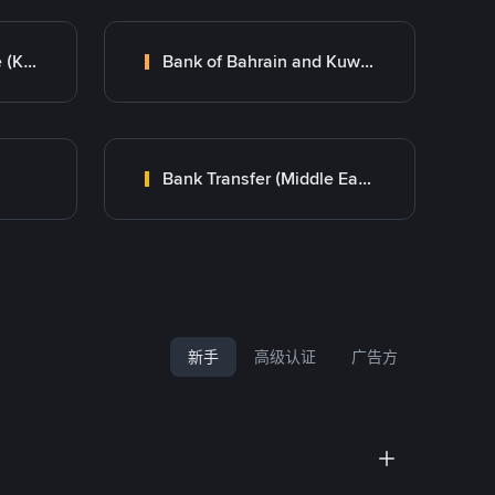
Kuwait Finance House (KFH)
Bank of Bahrain and Kuwait B.S.C.
Bank Transfer (Middle East)
新手
高级认证
广告方