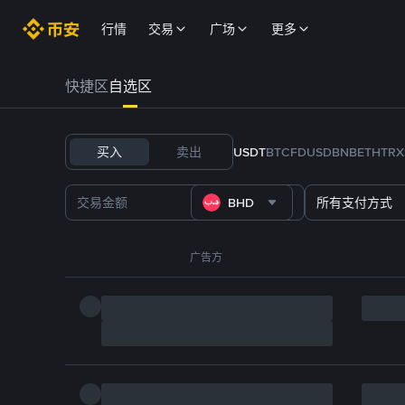
行情
交易
广场
更多
快捷区
自选区
买入
卖出
USDT
BTC
FDUSD
BNB
ETH
TRX
BHD
所有支付方式
广告方