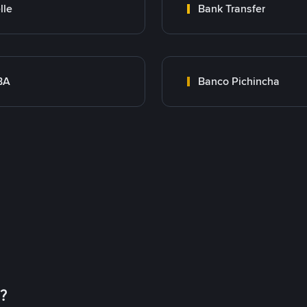
lle
Bank Transfer
BA
Banco Pichincha
币？