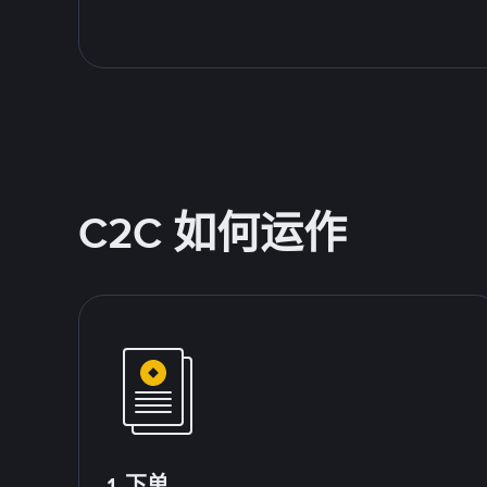
C2C 如何运作
1.下单