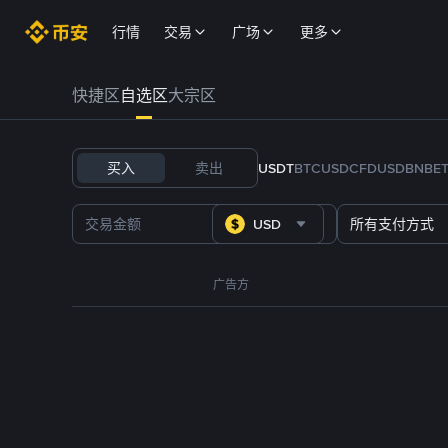
行情
交易
广场
更多
快捷区
自选区
大宗区
买入
卖出
USDT
BTC
USDC
FDUSD
BNB
E
USD
所有支付方式
广告方