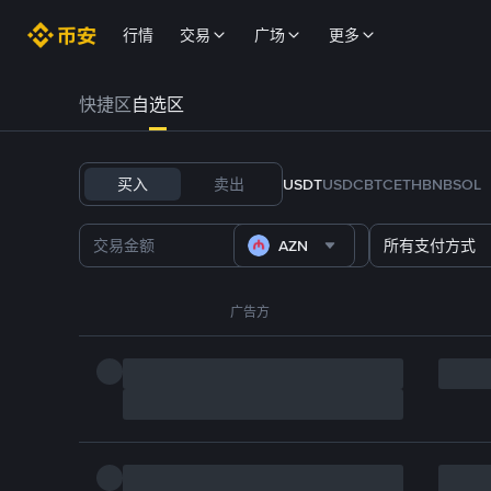
行情
交易
广场
更多
快捷区
自选区
买入
卖出
USDT
USDC
BTC
ETH
BNB
SOL
AZN
所有支付方式
广告方