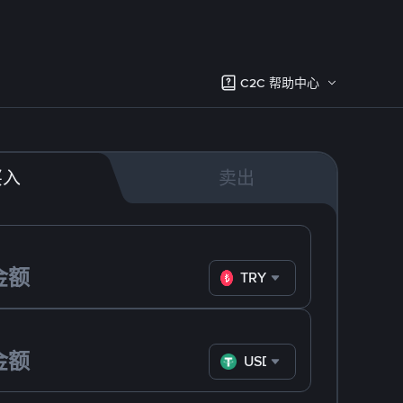
C2C 帮助中心
买入
卖出
TRY
USDT