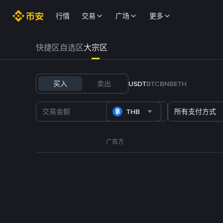
行情
交易
广场
更多
快捷区
自选区
大宗区
买入
卖出
USDT
BTC
BNB
ETH
THB
所有支付方式
广告方