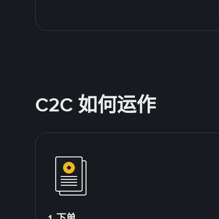
C2C 如何运作
1.下单