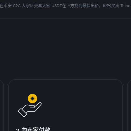
在币安 C2C 大宗区交易大额 USDT在下方找到最佳出价，轻松买卖 Tethe
2.向卖家付款