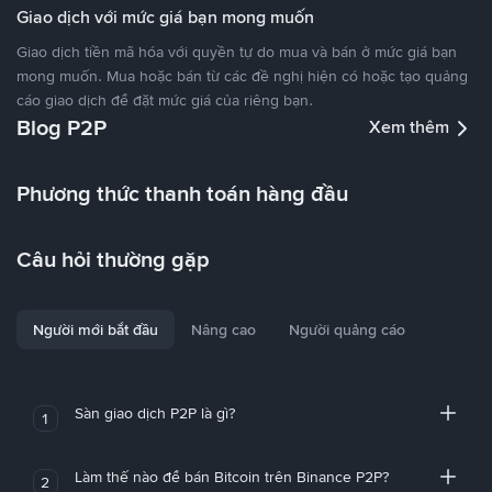
Giao dịch với mức giá bạn mong muốn
Giao dịch tiền mã hóa với quyền tự do mua và bán ở mức giá bạn
mong muốn. Mua hoặc bán từ các đề nghị hiện có hoặc tạo quảng
cáo giao dịch để đặt mức giá của riêng bạn.
Blog P2P
Xem thêm
Phương thức thanh toán hàng đầu
Câu hỏi thường gặp
Người mới bắt đầu
Nâng cao
Người quảng cáo
Sàn giao dịch P2P là gì?
1
Làm thế nào để bán Bitcoin trên Binance P2P?
2