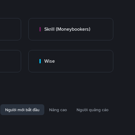
Skrill (Moneybookers)
Wise
Người mới bắt đầu
Nâng cao
Người quảng cáo