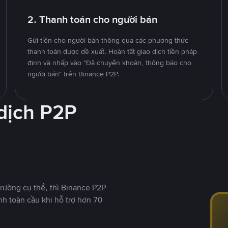
2. Thanh toán cho người bán
Gửi tiền cho người bán thông qua các phương thức
thanh toán được đề xuất. Hoàn tất giao dịch tiền pháp
định và nhấp vào "Đã chuyển khoản, thông báo cho
người bán" trên Binance P2P.
 dịch P2P
rường cụ thể, thì Binance P2P
nh toàn cầu khi hỗ trợ hơn 70