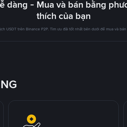
dễ dàng - Mua và bán bằng phươ
thích của bạn
ịch USDT trên Binance P2P. Tìm ưu đãi tốt nhất bên dưới để mua và bán
ỘNG