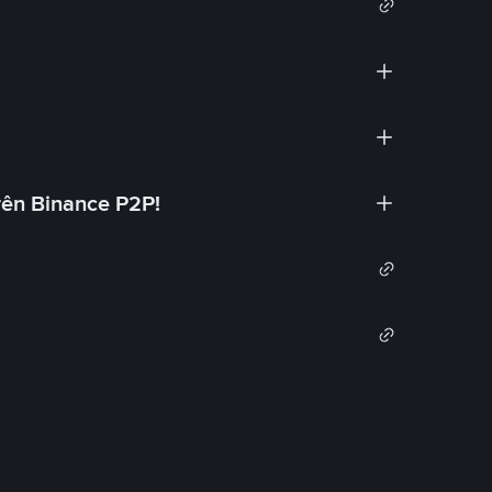
rên Binance P2P!