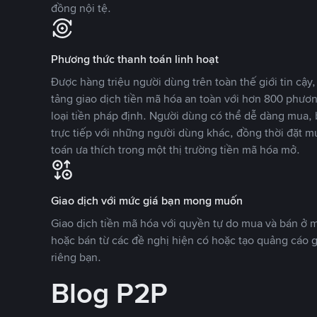
đồng nội tệ.
Phương thức thanh toán linh hoạt
Được hàng triệu người dùng trên toàn thế giới tin cậ
tảng giao dịch tiền mã hóa an toàn với hơn 800 phươ
loại tiền pháp định. Người dùng có thể dễ dàng mua, 
trực tiếp với những người dùng khác, đồng thời đặt m
toán ưa thích trong một thị trường tiền mã hóa mở.
Giao dịch với mức giá bạn mong muốn
Giao dịch tiền mã hóa với quyền tự do mua và bán ở
hoặc bán từ các đề nghị hiện có hoặc tạo quảng cáo g
riêng bạn.
Blog P2P