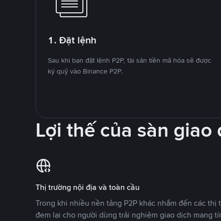
1. Đặt lệnh
Sau khi bạn đặt lệnh P2P, tài sản tiền mã hóa sẽ được
ký quỹ vào Binance P2P.
Lợi thế của sàn giao
Thị trường nội địa và toàn cầu
Trong khi nhiều nền tảng P2P khác nhắm đến các thị t
đem lại cho người dùng trải nghiệm giao dịch mang tí