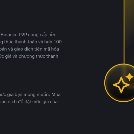
y, Binance P2P cung cấp nền
ng thức thanh toán và hơn 100
bán và giao dịch tiền mã hóa
ức giá và phương thức thanh
 mức giá bạn mong muốn. Mua
iao dịch để đặt mức giá của