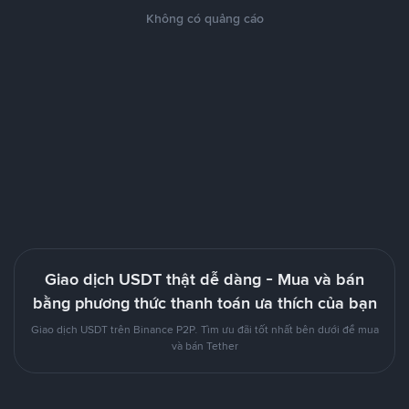
Không có quảng cáo
Giao dịch USDT thật dễ dàng - Mua và bán
bằng phương thức thanh toán ưa thích của bạn
Giao dịch USDT trên Binance P2P. Tìm ưu đãi tốt nhất bên dưới để mua
và bán Tether