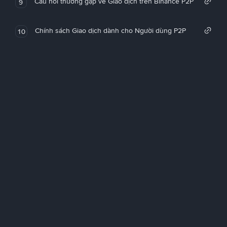
Câu hỏi thường gặp về Giao dịch trên Binance P2P
9
Chính sách Giao dịch dành cho Người dùng P2P
10