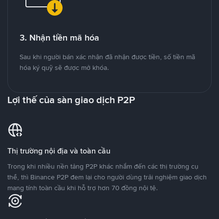
3. Nhận tiền mã hóa
Sau khi người bán xác nhận đã nhận được tiền, số tiền mã
hóa ký quỹ sẽ được mở khóa.
Lợi thế của sàn giao dịch P2P
Thị trường nội địa và toàn cầu
Trong khi nhiều nền tảng P2P khác nhắm đến các thị trường cụ
thể, thì Binance P2P đem lại cho người dùng trải nghiệm giao dịch
mang tính toàn cầu khi hỗ trợ hơn 70 đồng nội tệ.